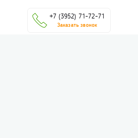
+7 (3952) 71-72-71
Заказать звонок
Английский язык
Ментальная арифметика. Cкорочтение
Русский язык
Школа Дошколят
Логопед
Математика
Физика
Подготовка к ВПР, ОГЭ и ЕГЭ
Программирование
О нас