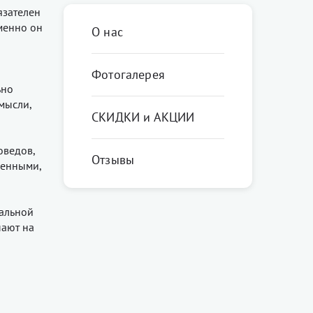
язателен
менно он
О нас
Фотогалерея
ьно
 мысли,
СКИДКИ и АКЦИИ
оведов,
Отзывы
ленными,
еальной
пают на