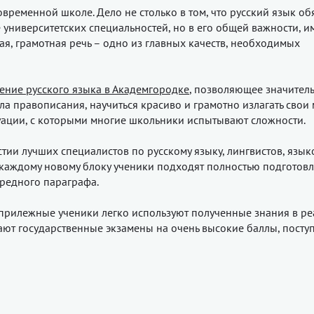
временной школе. Дело не столько в том, что русский язык об
 университетских специальностей, но в его общей важности, и
я, грамотная речь – одно из главных качеств, необходимых
ение русского языка в Академгородке
, позволяющее значител
ла правописания, научиться красиво и грамотно излагать свои
туации, с которыми многие школьники испытывают сложности.
ии лучших специалистов по русскому языку, лингвистов, язык
к каждому новому блоку ученики подходят полностью подготов
редного параграфа.
, прилежные ученики легко используют полученные знания в р
ают государственные экзамены на очень высокие баллы, посту