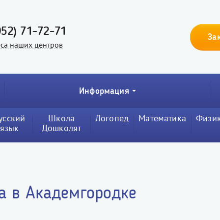
952) 71-72-71
За
са наших центров
Информация
усский
Школа
Логопед
Математика
Физи
язык
Дошколят
а в Академгородке