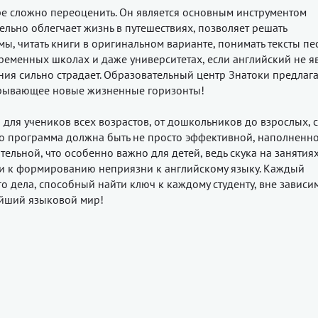
ре сложно переоценить. Он является основным инструментом
льно облегчает жизнь в путешествиях, позволяет решать
, читать книги в оригинальном варианте, понимать тексты пе
ременных школах и даже университетах, если английский не я
ия сильно страдает. Образовательный центр Знатоки предлага
крывающее новые жизненные горизонты!
для учеников всех возрастов, от дошкольников до взрослых, 
то программа должна быть не просто эффективной, наполненн
ельной, что особенно важно для детей, ведь скука на занятиях
но и к формированию неприязни к английскому языку. Каждый
о дела, способный найти ключ к каждому студенту, вне зависи
нейший языковой мир!