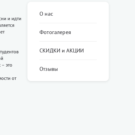
О нас
сни и идти
вляется
ет
Фотогалерея
СКИДКИ и АКЦИИ
студентов
ой
 – это
Отзывы
мости от