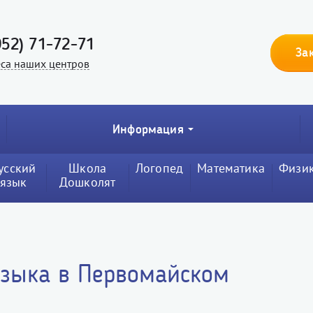
952) 71-72-71
За
са наших центров
Информация
усский
Школа
Логопед
Математика
Физи
язык
Дошколят
языка в Первомайском